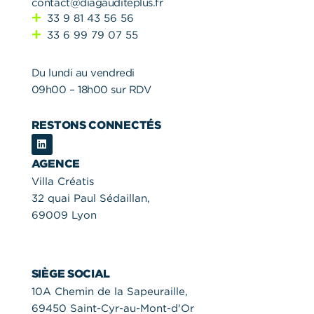
contact@diagauditeplus.fr
33 9 81 43 56 56
33 6 99 79 07 55
Du lundi au vendredi
09h00 – 18h00 sur RDV
RESTONS CONNECTÉS
L
i
n
AGENCE
k
e
Villa Créatis
d
32 quai Paul Sédaillan,
i
n
69009 Lyon
SIÈGE SOCIAL
10A Chemin de la Sapeuraille,
69450 Saint-Cyr-au-Mont-d'Or