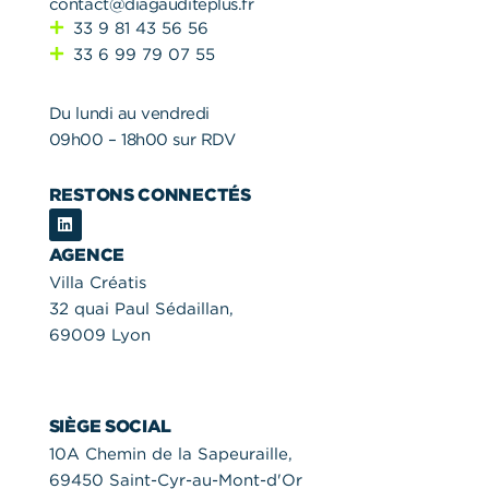
contact@diagauditeplus.fr
33 9 81 43 56 56
33 6 99 79 07 55
Du lundi au vendredi
09h00 – 18h00 sur RDV
RESTONS CONNECTÉS
L
i
n
AGENCE
k
e
Villa Créatis
d
32 quai Paul Sédaillan,
i
n
69009 Lyon
SIÈGE SOCIAL
10A Chemin de la Sapeuraille,
69450 Saint-Cyr-au-Mont-d'Or